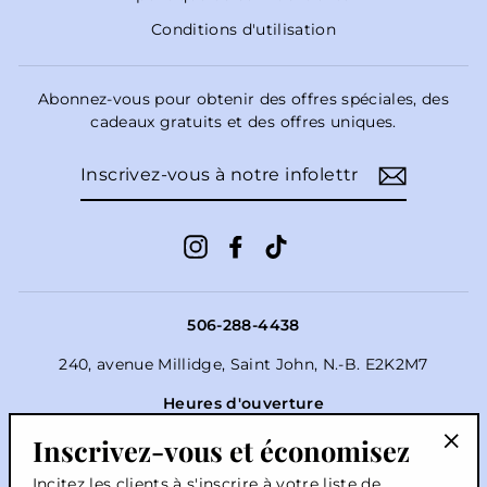
Conditions d'utilisation
Abonnez-vous pour obtenir des offres spéciales, des
cadeaux gratuits et des offres uniques.
INSCRIVEZ-
VOUS
À
NOTRE
INFOLETTRE
Instagram
Facebook
TikTok
506-288-4438
240, avenue Millidge, Saint John, N.-B. E2K2M7
Heures d'ouverture
Lun-ven 9h-15h
Inscrivez-vous et économisez
Samedi 11h-17h
"Fe
Incitez les clients à s'inscrire à votre liste de