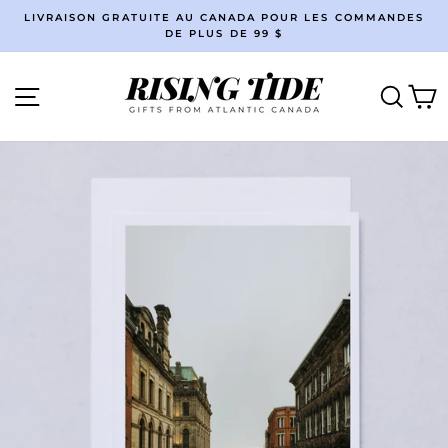
Passer
LIVRAISON GRATUITE AU CANADA POUR LES COMMANDES
au
DE PLUS DE 99 $
Diaporama
contenu
Pause
Navigation
Reche
P