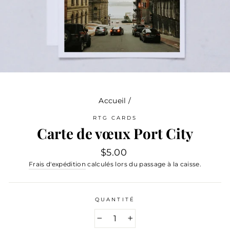
Accueil
/
RTG CARDS
Carte de vœux Port City
Prix
$5.00
régulier
Frais d'expédition
calculés lors du passage à la caisse.
QUANTITÉ
−
+