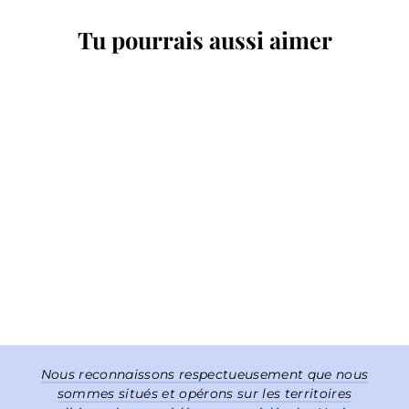
Tu pourrais aussi aimer
Carte de vœux Port City
RTG CARDS
$5.00
Nous reconnaissons respectueusement que nous
sommes situés et opérons sur les territoires